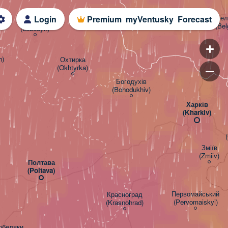
Белг
Login
Premium
myVentusky
Forecast
Лебедин

(Bel
(Lebedyn)
h)
Охтирка

(Okhtyrka)
Богодухів

(Bohodukhiv)
Харків

(Kharkiv)
Зміїв

(Zmiiv)
Полтава

(Poltava)
Первомайський

Красноград

(Pervomaiskyi)
(Krasnohrad)
обеляки
