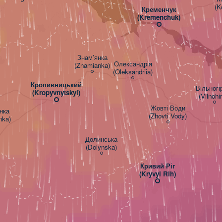
(K
Кременчук

(Kremenchuk)
Знам’янка

Олександрія

(Znamianka)
(Oleksandriia)
Кропивницький

Вільногір
(Kropyvnytskyi)
(Vilnohi
Жовті Води

ка

(Zhovti Vody)
nka)
Долинська

(Dolynska)
Кривий Ріг

(Kryvyi Rih)