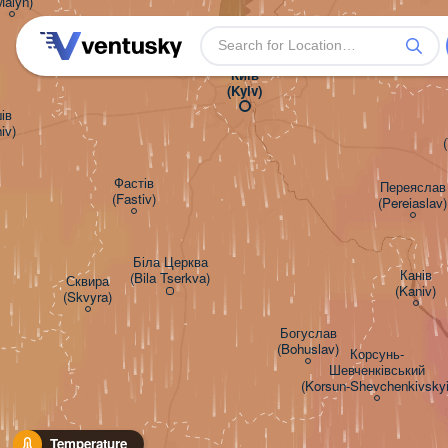
Malyn)
Київ

(Kyiv)
в

iv)
Фастів

Переяслав

(Fastiv)
(Pereiaslav)
Біла Церква

Канів

(Bila Tserkva)
Сквира

(Kaniv)
(Skvyra)
Богуслав

(Bohuslav)
Корсунь-

Шевченківський

(Korsun-Shevchenkivskyi
Temperature