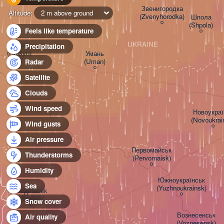
Звенигородка

Altitude:
2 m above ground
(Zvenyhorodka)
Шпола

(Shpola)
Feels like temperature
UKRAINE
Гайсин

Precipitation
(Haisyn)
Умань

(Uman)
Radar
Satellite
Clouds
Wind speed
Новоукраїн
(Novoukrai
Wind gusts
Air pressure
Первомайськ

Thunderstorms
(Pervomaisk)
Humidity
Южноукраїнськ

Sea
(Yuzhnoukrainsk)
Подільськ

(Podilsk)
Snow cover
Вознесенськ

Air quality
(Voznesensk)