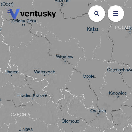
Poznań
t (Oder)
Konin
Zielona Góra


POLAN
Łó
Kalisz
z
Wrocław
Częstochow
Liberec
Wałbrzych
Opole
Katowice
Hradec Králové
a
Ostrava
CZECHIA
Olomouc
Jihlava