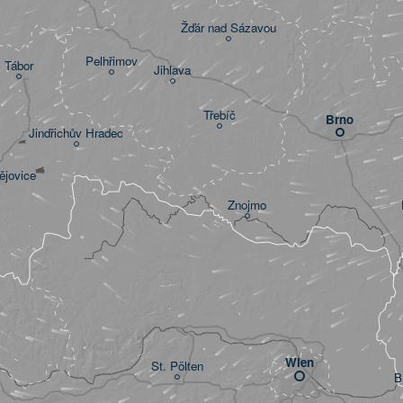
Žďár nad Sázavou
Pelhřimov
Tábor
Jihlava
Třebíč
Brno
Jindřichův Hradec
ějovice
Znojmo
Wien
St. Pölten
B