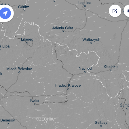
Legnica
udyšin
Görlitz
Wr
Jelenia Góra
Liberec
Wałbrzych
 Lípa
Kłodzko
Náchod
Mladá Boleslav
ík
Hradec Králové
Kolín
Šump
CZECHIA
Benešov
Svitavy