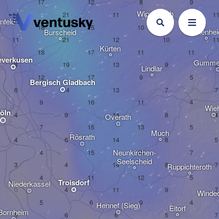
Wipperfürth
nfeld
Marienhei
Burscheid
Kürten
everkusen
Gumme
Lindlar
Bergisch Gladbach
Wieh
öln
Overath
Much
Rösrath
Neunkirchen-

Seelscheid
Ruppichteroth
Troisdorf
Niederkassel
Windec
Hennef (Sieg)
Eitorf
Bornheim