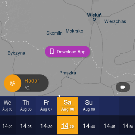
Wieluń
Wierzchlas
Mokrsko
Skomlin
Download App
Byczyna
Praszka
Radar
We
Th
Fr
Sa
Su
Kluczbork
Krzepic
Aug 05
Aug 06
Aug 07
Aug 08
Aug 09
14
14
14
14
14
14
14
:35
:20
:25
:30
:40
:45
:50
Przystajń
Olesno