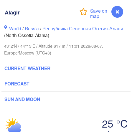
Alagir
Волгоград

ськ

(Volgograd)
ansk)
World
/
Russia
/
Республика Северная Осетия-Алани
(North Ossetia-Alania)
Волгодонск

(Volgodonsk)
в-на-Дону

43°2'N / 44°13'E / Altitude 617 m / 11:01 2026/08/07,
ov-na-Donu)
Europe/Moscow (UTC+3)
Астрахань

Элиста

(Astrakhan)
(Elista)
CURRENT WEATHER
FORECAST
Ставрополь

ар

(Stavropol)
dar)
SUN AND MOON
Сочи

Нальчик

Грозный

(Sochi)
25 °C
(Nalchik)
(Grozny)
Махачкала

Alagir
(Makhachkala)