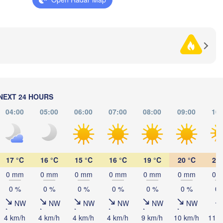
Сум
(Su
Рівне

Київ

(Rivne)
Житомир

(Kyiv)
(Zhytomyr)
Полтав
Черкаси

Хмельницький

(Polta
Вінниця

(Cherkasy)
(Khmelnytskyi)
Кременчук

(Vinnytsia)
івськ

(Kremenchuk)
nkivsk)
Кропивницький

UKRAINE
Дн
NEXT 24 HOURS
Чернівці

(Kropyvnytskyi)
(D
(Chernivtsi)
04:00
05:00
06:00
07:00
08:00
09:00
10:
Кривий Ріг

(Kryvyi Rih)
H
Миколаїв

М
MOLDOVA
Chișinău
(Mykolaiv)
17 °C
16 °C
15 °C
16 °C
19 °C
20 °C
21 
Одеса

(Odesa)
0 mm
0 mm
0 mm
0 mm
0 mm
0 mm
0 
0 %
0 %
0 %
0 %
0 %
0 %
0 
Brașov
MANIA
NW
NW
NW
NW
NW
NW
Galați
4 km/h
4 km/h
4 km/h
4 km/h
9 km/h
10 km/h
11 k
Севастополь
