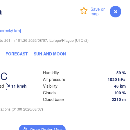
a
Login
Premium
myVentusky
Forecast
VIA
berecký kraj
Daugavpils
tude 261 m / 01:26 2026/08/07, Europe/Prague (UTC+2)
Віцебск

(Viciebsk)
Смоленск

FORECAST
SUN AND MOON
(Smolensk)
Vilnius
Мінск

Магілёў

°C
Humidity
59 %
(Minsk)
(Mahilioŭ)
Air pressure
1020 hPa
Брянск
eed
11 km/h
Visibility
46 km
BELARUS
Бабруйск

Баранавічы

(Bryans
Clouds
100 %
(Babrujsk)
(Baranavičy)
Салігорск

Cloud base
2310 m
(Salihorsk)
Гомель

(Homieĺ)
tations (01:00 2026/08/07)
Пінск

Мазыр

(Pinsk)
(Mazyr)
Чернігів

(Chernihiv)
Open Radar Map