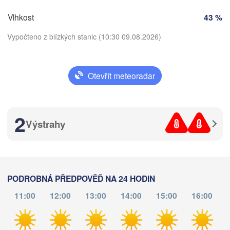
Perugia
ITÁLIE
Vlhkost
43 %
Pescara
Podgorica
Скоп
Vypočteno z blízkých stanic (10:30 09.08.2026)
(Sko
Roma
SEV
Foggia
MAK
Tiranë
ALBÁNIE
Napoli
Otevřít meteoradar
Stáhnout aplikaci
2
Teplota
Ř
Výstrahy
Π
2 m nad zemí
(P
Palermo
čt
pá
so
ne
po
út
st
Catania
PODROBNÁ PŘEDPOVĚĎ NA 24 HODIN
06. srp
07. srp
08. srp
09. srp
10. srp
11. srp
12. srp
11:00
12:00
13:00
14:00
15:00
16:00
06
07
08
09
10
11
12
:00
:00
:00
:00
:00
:00
:00