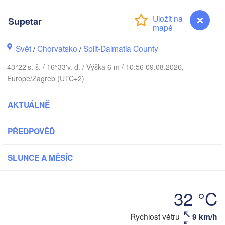
ČESKO
Supetar
Brno
Koši
Svět
/
Chorvatsko
/
Split-Dalmatia County
SLOVENSKO
Linz
Wien
chen
43°22's. š. / 16°33'v. d. / Výška 6 m / 10:56 09.08.2026,
Salzburg
Europe/Zagreb (UTC+2)
Deb
Budapest
RAKOUSKO
Graz
MAĎARSKO
AKTUÁLNĚ
Szeged
PŘEDPOVĚĎ
Pécs
Ljubljana
Zagreb
Venezia
SLUNCE A MĚSÍC
Београд

CHORVATSKO
(Beograd)
Banja Luka
na
BOSNA A 

32 °C
HERCEGOVINA
SRBSKO
Sarajevo
Supetar
Rychlost větru
9 km/h