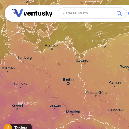
DÁNSKO
København
V
Rostock
Hamburg
Szczecin
Bydg
Bremen
Berlin
Poznań
Hannover
Zielona Góra
NĚMECKO
Leipzig
Kassel
Wrocław
Dresden
Teplota