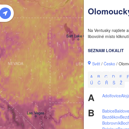
W
Olomoucký
Na Ventusky najdete ak
Salt Lake City
libovolné místo klikn
SEZNAM LOKALIT
Svět
/
Česko
/ Olom
NEVADA
UTAH
A
B
C
D
E
Ú
Č
Ř
Š
Ž
A
Adolfovice
Aloj
B
Babice
Baldov
Las Vegas
Bezděkov
Bezd
Bobrovník
Boc
Bolelouc
Bouz