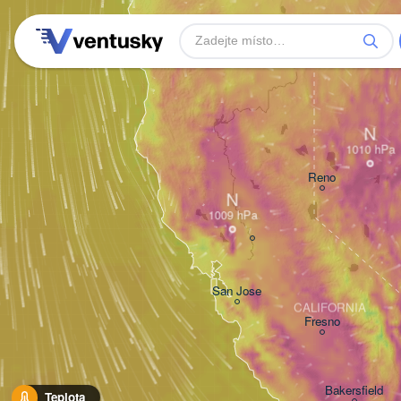
N
Reno
N
San Jose
CALIFORNIA
Fresno
Bakersfield
Teplota