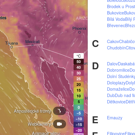
Brodek u Pros
Bukovice
Buko
les
ARIZONA
Bílá Voda
Bílý 
Břevenec
Břez
Phoenix
C
Cakov
Chabičo
Mexicali
Tijuana
Chudobín
Cito
Tucson
°C
D
50
Heroica Nogales
Dalov
Daskabá
40
Dobromilice
Do
30
Dolní Studénk
25
Doloplazy
Doly
20
Domaželice
Do
15
Dub
Dub nad 
10
Hermosillo
Dětkovice
Dětř
5
0
Atmosférické fronty
−5
E
Emauzy
−10
Webkamery
Ciudad Obregón
−15
−20
Animace větru:
Filipovice
Filip