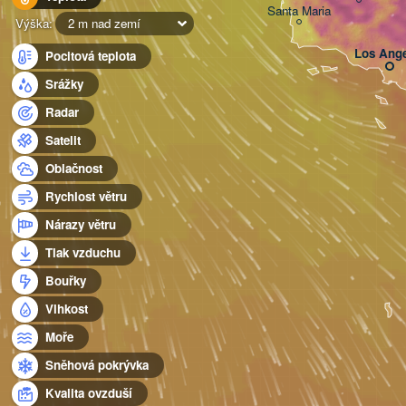
Santa Maria
Výška:
2 m nad zemí
Los Ange
Pocitová teplota
Srážky
Radar
Satelit
Oblačnost
Rychlost větru
Nárazy větru
Tlak vzduchu
Bouřky
Vlhkost
Moře
Sněhová pokrývka
Kvalita ovzduší