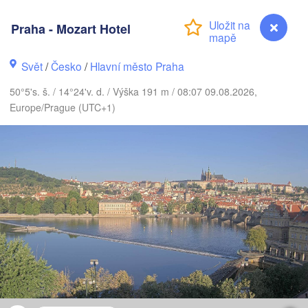
SKO
København
Praha - Mozart Hotel
Svět
/
Česko
/
Hlavní město Praha
Gdańsk
Koszalin
50°5's. š. / 14°24'v. d. / Výška 191 m / 08:07 09.08.2026,
Rostock
Europe/Prague (UTC+1)
Hamburg
Szczecin
Bydgoszcz
Berlin
Poznań
nnover
Zielona Góra
Ł
POL
NĚMECKO
Leipzig
ssel
Wrocław
Dresden
Praha - Mozart Hotel
Main