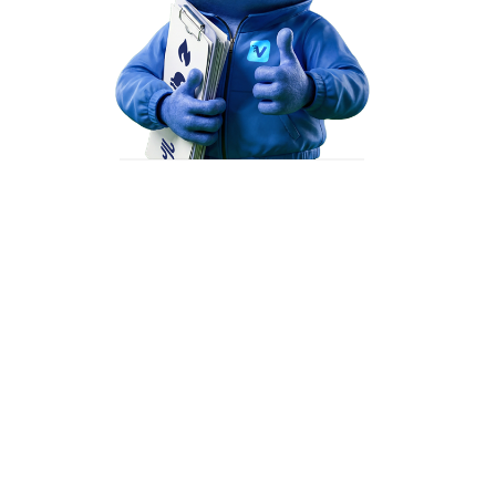
App herunterladen
Temperatur
2 m über dem Boden
Mo
Di
Mi
Do
Fr
Sa
So
03. Aug
04. Aug
05. Aug
06. Aug
07. Aug
08. Aug
09. Aug
08
09
10
11
12
13
14
:00
:00
:00
:00
:00
:00
:00