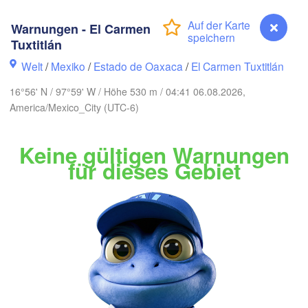
Monterrey
n
Warnungen - El Carmen
Tuxtitlán
MEXIKO
Welt
/
Mexiko
/
Estado de Oaxaca
/
El Carmen Tuxtitlán
Ciudad Victoria
16°56' N / 97°59' W / Höhe 530 m / 04:41 06.08.2026,
America/Mexico_City (UTC-6)
Tampico
San Luis Potosí
Keine gültigen Warnungen
León
für dieses Gebiet
ara
Querétaro
Poza Rica
Ciudad de México
Veracruz
Tehuacán
Coatzacoalcos
Oaxaca de Juárez
Warnungen - El Carmen Tuxtitlán
Acapulco
Tuxtla G