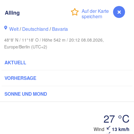
Rostock
Alling
Hamburg
Szczecin
ningen
Bremen
Welt
/
Deutschland
/
Bavaria
Berlin
Hannover
48°8' N / 11°18' O / Höhe 542 m / 20:12 08.08.2026,
DE
Europe/Berlin (UTC+2)
Zielona Gó
DEUTSCHLAND
AKTUELL
Leipzig
Kassel
Dresden
Köln
VORHERSAGE
Frankfurt am Main
Praha
SONNE UND MOND
TSCHECHI
Nürnberg
27 °C
Stuttgart
Linz
W
Alling
Wind
13 km/h