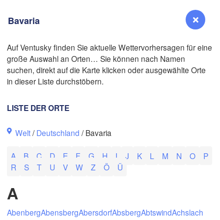
Bavaria
Auf Ventusky finden Sie aktuelle Wettervorhersagen für eine
große Auswahl an Orten… Sie können nach Namen
Reno
suchen, direkt auf die Karte klicken oder ausgewählte Orte
NEVADA
in dieser Liste durchstöbern.
Sacramento
LISTE DER ORTE
San Jose
Welt
/
Deutschland
/ Bavaria
CALIFORNIA
Fresno
A
B
C
D
E
F
G
H
I
J
K
L
M
N
O
P
Las Vegas
R
S
T
U
V
W
Z
Ö
Ü
Bakersfield
A
Santa Maria
Abenberg
Abensberg
Abersdorf
Absberg
Abtswind
Achslach
Los Angeles