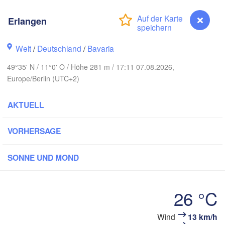
Erlangen
Ko
Welt
/
Deutschland
/
Bavaria
Rostock
49°35' N / 11°0' O / Höhe 281 m / 17:11 07.08.2026,
Hamburg
Szczecin
Europe/Berlin (UTC+2)
roningen
Bremen
AKTUELL
Berlin
Hannover
NDE
VORHERSAGE
Zielona 
DEUTSCHLAND
Leipzig
Kassel
SONNE UND MOND
Dresden
Köln
26 °C
Frankfurt am Main
Praha
Wind
13 km/h
TSCHECH
Erlangen