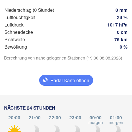
TSCHECH
Nürnberg
Niederschlag (0 Stunde)
0 mm
Luftfeuchtigkeit
24 %
Stuttgart
Luftdruck
1017 hPa
Linz
Schneedecke
0 cm
München
Sichtweite
75 km
Salzburg
Bewölkung
0 %
Zürich
ÖSTERREICH
App herunterladen
Graz
Berechnung von nahe gelegenen Stationen (19:30 08.08.2026)
SCHWEIZ
Temperatur
nève
Ljubljana
Za
Radar-Karte öffnen
Milano
Verona
Venezia
2 m über dem Boden
Torino
KROATIEN
Mi
Do
Fr
Sa
So
Mo
Di
Bologna
Genova
05. Aug
06. Aug
07. Aug
08. Aug
09. Aug
10. Aug
11. Aug
NÄCHSTE 24 STUNDEN
20:00
21:00
22:00
23:00
00:00
01:00
Nice
15
16
17
18
19
20
21
morgen
morgen
m
:00
:00
:00
:00
:00
:00
:00
Perugia