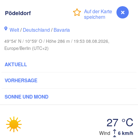
Pödeldorf
Welt
/
Deutschland
/
Bavaria
Ko
Rostock
49°54' N / 10°59' O / Höhe 286 m / 19:53 08.08.2026,
Europe/Berlin (UTC+2)
Hamburg
Szczecin
roningen
Bremen
AKTUELL
Berlin
Hannover
VORHERSAGE
NDE
Zielona 
SONNE UND MOND
DEUTSCHLAND
Leipzig
Kassel
Dresden
Köln
27 °C
Frankfurt am Main
Praha
Wind
6 km/h
Pödeldorf