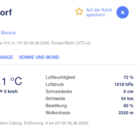
LETTLAND
orf
Anmelden
Premium
myVentusky
Vorhersage
Šiauliai
Daugavpils
ėda
/
Bavaria
Віцебск

(Viciebsk)
LITAUEN
he 312 m / 07:20 06.08.2026, Europe/Berlin (UTC+2)


Vilnius
RSAGE
SONNE UND MOND
Мінск

Магілёў

(Minsk)
(Mahilioŭ)
Гродна

.1 °C
(Hrodna)
Luftfeuchtigkeit
72 %
BELARUS
Бабруйск

Luftdruck
1018 hPa
Баранавічы

(Babrujsk)
(Baranavičy)
5 km/h
Schneedecke
0 cm
Салігорск

(Salihorsk)
Sichtweite
54 km
Гомел
Bewölkung
60 %
(Hom
Пінск

Брэст

Мазыр

awa
Wolkenbasis
2320 m
(Pinsk)
(Brest)
(Mazyr)
Чер
ation Coburg, Entfernung: 8 km (07:00 06.08.2026)
(Che
Lublin