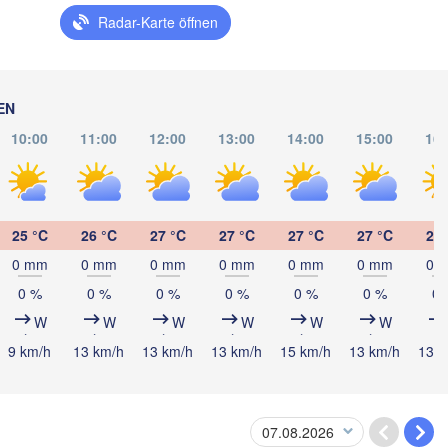
Рівне

Київ

Radar-Karte öffnen
(Rivne)
Житомир

(Kyiv)
(Zhytomyr)
Львів

Rzeszów
(Lviv)
Хмельницький

Вінниця

EN
(Khmelnytskyi)
(Vinnytsia)
Івано-Франківськ

10:00
11:00
12:00
13:00
14:00
15:00
16:
(Ivano-Frankivsk)
UKRAI
ice
Чернівці

(Chernivtsi)
H
25 °C
26 °C
27 °C
27 °C
27 °C
27 °C
28 
ebrecen
REPUBLIK 

0 mm
0 mm
0 mm
0 mm
0 mm
0 mm
0 
MOLDAU
Chișinău
Cluj-Napoca
0 %
0 %
0 %
0 %
0 %
0 %
0 
Одеса
(Odesa
W
W
W
W
W
W
9 km/h
13 km/h
13 km/h
13 km/h
15 km/h
13 km/h
13 k
Sibiu
Brașov
RUMÄNIEN
Galați
București