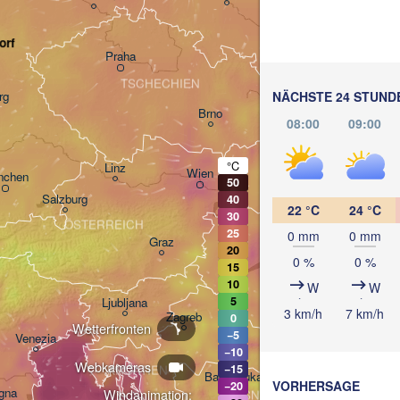
orf
Praha
Kraków
TSCHECHIEN
rg
NÄCHSTE 24 STUND
Brno
08:00
09:00
Koš
SLOWAKEI
°C
Linz
Wien
nchen
50
Salzburg
40
22 °C
24 °C
D
Budapest
30
ÖSTERREICH
25
0 mm
0 mm
Graz
UNGARN
20
0 %
0 %
15
10
W
W
Szeged
Pécs
5
Ljubljana
3 km/h
7 km/h
Zagreb
0
Wetterfronten
−5
Venezia
−10
Београд

Webkameras
−15
KROATIEN
(Beograd)
Banja Luka
VORHERSAGE
−20
gna
Windanimation:
BOSNIEN UND 
