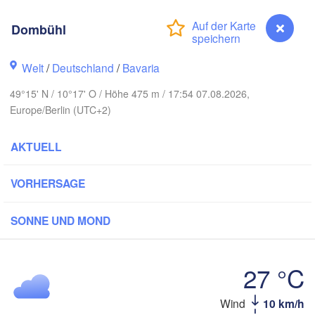
Dombühl
Rostock
Welt
/
Deutschland
/
Bavaria
Hamburg
Szczeci
49°15' N / 10°17' O / Höhe 475 m / 17:54 07.08.2026,
Groningen
Bremen
Europe/Berlin (UTC+2)
Berlin
AKTUELL
am
Hannover
RLANDE
Ziel
VORHERSAGE
DEUTSCHLAND
Leipzig
Kassel
Dresden
SONNE UND MOND
Köln
Frankfurt am Main
Praha
27 °C
TSCH
Nürnberg
Wind
10 km/h
Dombühl