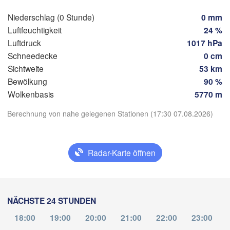
Stuttgart
Niederschlag (0 Stunde)
0 mm
Linz
Luftfeuchtigkeit
24 %
München
Luftdruck
1017 hPa
H
Salzburg
Schneedecke
0 cm
Zürich
n
Sichtweite
53 km
SCHWEIZ
Bewölkung
90 %
App herunterladen
Wolkenbasis
5770 m
Genève
Ljubljana
Berechnung von nahe gelegenen Stationen (17:30 07.08.2026)
Temperatur
Milano
Verona
Venezia
Torino
KROAT
2 m über dem Boden
Radar-Karte öffnen
Bologna
Genova
Di
Mi
Do
Fr
Sa
So
Mo
Nice
04. Aug
05. Aug
06. Aug
07. Aug
08. Aug
09. Aug
10. Aug
eille
NÄCHSTE 24 STUNDEN
Perugia
13
14
15
16
17
18
19
ITALIEN
:00
:00
:00
:00
:00
:00
:00
18:00
19:00
20:00
21:00
22:00
23:00
Pescara
m