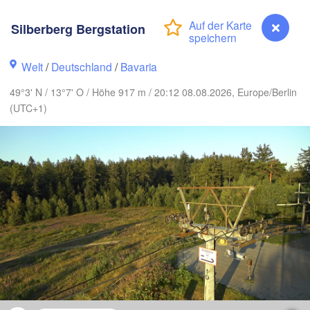
Silberberg Bergstation
Koszalin
Rostock
Welt
/
Deutschland
/
Bavaria
H
Hamburg
Szczecin
49°3' N / 13°7' O / Höhe 917 m / 20:12 08.08.2026, Europe/Berlin
Bydg
Bremen
(UTC+1)
Berlin
Poznań
Hannover
Zielona Góra
DEUTSCHLAND
Leipzig
Kassel
Wrocław
Dresden
furt am Main
Praha
TSCHECHIEN
Nürnberg
Brno
Silberberg Bergstation