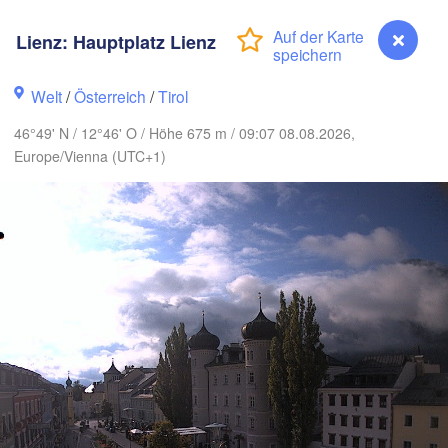
Berlin
Lienz: Hauptplatz Lienz
Poznań
Hannover
Zielona Góra
Welt
/
Österreich
/
Tirol
DEUTSCHLAND
Leipzig
Kassel
46°49' N / 12°46' O / Höhe 675 m / 09:07 08.08.2026,
Wrocław
Dresden
Europe/Vienna (UTC+1)
nkfurt am Main
Praha
TSCHECHIEN
Nürnberg
Brno
Stuttgart
Linz
Wien
München
Salzburg
Zürich
ÖSTERREICH
Graz
Lienz: Hauptplatz Lienz
CHWEIZ