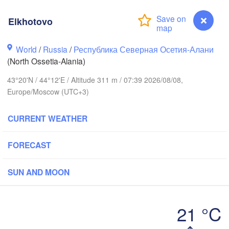
Elkhotovo
Волгоград

ськ

(Volgograd)
ansk)
World
/
Russia
/
Республика Северная Осетия-Алани
(North Ossetia-Alania)
Волгодонск

43°20'N / 44°12'E / Altitude 311 m / 07:39 2026/08/08,
(Volgodonsk)
в-на-Дону

Europe/Moscow (UTC+3)
ov-na-Donu)
Астрахань

Элиста

CURRENT WEATHER
(Astrakhan)
(Elista)
FORECAST
Ставрополь

ар

(Stavropol)
dar)
SUN AND MOON
Сочи

21 °C
L
Грозный

(Sochi)
Elkhotovo
(Grozny)