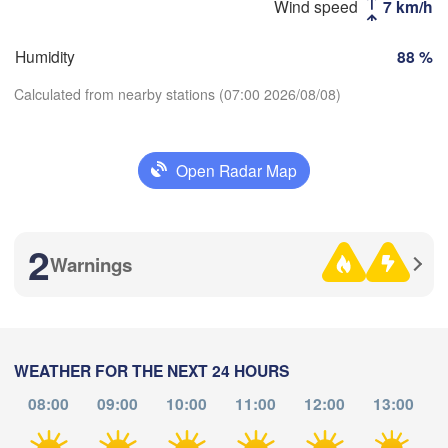
Wind speed
7 km/h
Дербент

Humidity
88 %
(Derbent)
თბილისი

ბათუმი

GEORGIA
(Tbilisi)
(Batumi)
Calculated from nearby stations (07:00 2026/08/08)
Trabzon
Gəncə
Երևան

Open Radar Map
Download App
(Yerevan)
ARMENIA
AZERBAIJAN
Erzurum
zincan
Ağrı
Temperature
2
Warnings
اردبیل

Van
تبریز

2 m above ground
(Ardabil)
(Tabriz)
Diyarbakır
We
Th
Fr
Sa
Su
Mo
Tu
Şırnak
a
Aug 05
Aug 06
Aug 07
Aug 08
Aug 09
Aug 10
Aug 11
زنجان

WEATHER FOR THE NEXT 24 HOURS
(Zanjan)
ھەولێر

08:00
09:00
10:00
11:00
12:00
13:00


(Erbil)
02
03
04
05
06
07
08
:00
:00
:00
:00
:00
:00
:00
a)
سلێمانی

(Al Sulaimaniya)