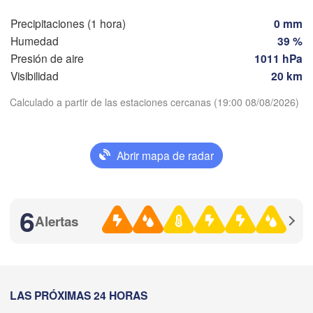
Madrid
B
Precipitaciones (1 hora)
0 mm
Humedad
39 %
ESPAÑA
Palma
Presión de aire
1011 hPa
València
Visibilidad
20 km
Albacete
Alacant / 

Calculado a partir de las estaciones cercanas (19:00 08/08/2026)
Alicante
Descargar aplicación
Abrir mapa de radar
Temperatura
Almería
Alger
Málaga
B
2 m sobre tierra
r)
6
Oran
الناظور

Alertas
Tiaret
(Nador)
mi
ju
vi
sá
do
lu
ma
A
05 ago
06 ago
07 ago
08 ago
09 ago
10 ago
11 ago
فاس

(Fez)
15
16
17
18
19
20
21
:00
Méchria
:00
:00
:00
:00
:00
:00
LAS PRÓXIMAS 24 HORAS

