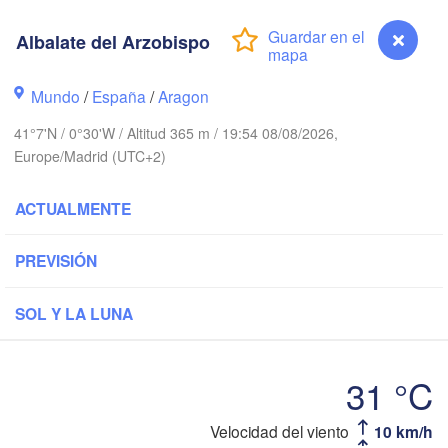
Albalate del Arzobispo
Nantes
FRANCIA
Mundo
/
España
/
Aragon
41°7'N / 0°30'W / Altitud 365 m / 19:54 08/08/2026,
Limoges
Clermont-Ferrand
Europe/Madrid (UTC+2)
Bordeaux
ACTUALMENTE
B
PREVISIÓN
Toulouse
Montpelli
Xixón
Bilbao
SOL Y LA LUNA
Perpignan
31 °C
Valladolid
Zaragoza
Lleida
Barcelona
Albalate del Arzobispo
Velocidad del viento
10 km/h
anca