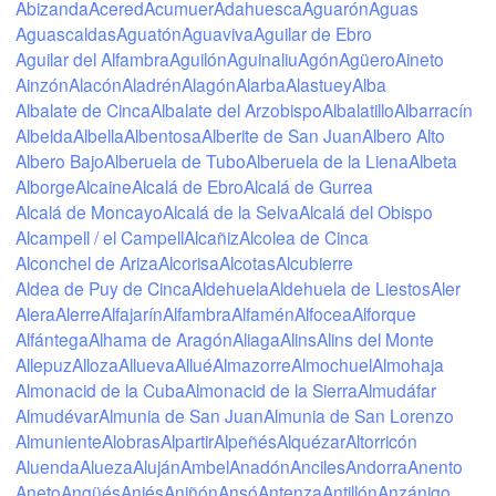
Abizanda
Acered
Acumuer
Adahuesca
Aguarón
Aguas
Aguascaldas
Aguatón
Aguaviva
Aguilar de Ebro
Aguilar del Alfambra
Aguilón
Aguinaliu
Agón
Agüero
Aineto
Mexicali
Ainzón
Alacón
Aladrén
Alagón
Alarba
Alastuey
Alba
Tijuana
Albalate de Cinca
Albalate del Arzobispo
Albalatillo
Albarracín
Albelda
Albella
Albentosa
Alberite de San Juan
Albero Alto
Albero Bajo
Alberuela de Tubo
Alberuela de la Liena
Albeta
Alborge
Alcaine
Alcalá de Ebro
Alcalá de Gurrea
Descargar aplicación
Alcalá de Moncayo
Alcalá de la Selva
Alcalá del Obispo
Alcampell / el Campell
Alcañiz
Alcolea de Cinca
Temperatura
Alconchel de Ariza
Alcorisa
Alcotas
Alcubierre
Aldea de Puy de Cinca
Aldehuela
Aldehuela de Liestos
Aler
Alera
Alerre
Alfajarín
Alfambra
Alfamén
Alfocea
Alforque
2 m sobre tierra
Alfántega
Alhama de Aragón
Aliaga
Alins
Alins del Monte
Allepuz
Alloza
Allueva
Allué
Almazorre
Almochuel
Almohaja
do
lu
ma
mi
ju
vi
sá
Almonacid de la Cuba
Almonacid de la Sierra
Almudáfar
02 ago
03 ago
04 ago
05 ago
06 ago
07 ago
08 ago
Almudévar
Almunia de San Juan
Almunia de San Lorenzo
Almuniente
Alobras
Alpartir
Alpeñés
Alquézar
Altorricón
20
21
22
23
00
01
02
:00
:00
:00
:00
:00
:00
:00
Aluenda
Alueza
Aluján
Ambel
Anadón
Anciles
Andorra
Anento
Aneto
Angüés
Aniés
Aniñón
Ansó
Antenza
Antillón
Anzánigo