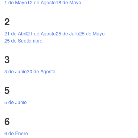
1 de Mayo
12 de Agosto
18 de Mayo
2
Mexicali
Tijuana
21 de Abril
21 de Agosto
25 de Julio
25 de Mayo
25 de Septiembre
L
Download App
3
Temperature
3 de Junio
30 de Agosto
5
2 m above ground
5 de Junio
Th
Fr
Sa
Su
Mo
Tu
We
Aug 06
Aug 07
Aug 08
Aug 09
Aug 10
Aug 11
Aug 12
6
11
12
13
14
15
16
17
:00
:00
:00
:00
:00
:00
:00
6 de Enero