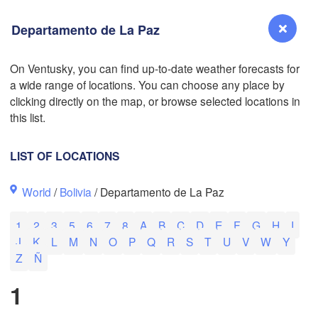
Departamento de La Paz
L
On Ventusky, you can find up-to-date weather forecasts for
a wide range of locations. You can choose any place by
Reno
clicking directly on the map, or browse selected locations in
NEVADA
this list.
Sacramento
LIST OF LOCATIONS
San Jose
World
/
Bolivia
/ Departamento de La Paz
CALIFORNIA
Fresno
1
2
3
5
6
7
8
A
B
C
D
E
F
G
H
I
Las Vegas
J
K
L
M
N
O
P
Q
R
S
T
U
V
W
Y
Z
Ñ
Bakersfield
Santa Maria
1
Los Angeles