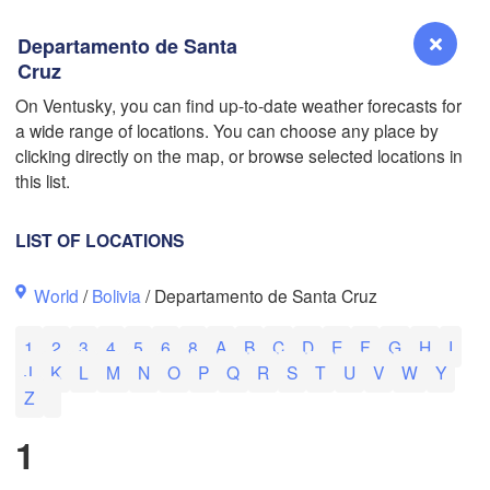
Departamento de Santa
Cruz
L
On Ventusky, you can find up-to-date weather forecasts for
a wide range of locations. You can choose any place by
Reno
clicking directly on the map, or browse selected locations in
NEVADA
this list.
Sacramento
LIST OF LOCATIONS
San Jose
World
/
Bolivia
/ Departamento de Santa Cruz
CALIFORNIA
Fresno
1
2
3
4
5
6
8
A
B
C
D
E
F
G
H
I
Las Vegas
J
K
L
M
N
O
P
Q
R
S
T
U
V
W
Y
Z
Bakersfield
Santa Maria
1
Los Angeles