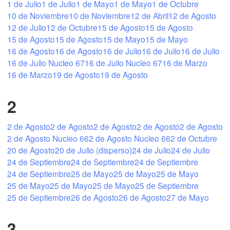
1 de Julio
1 de Julio
1 de Mayo
1 de Mayo
1 de Octubre
10 de Noviembre
10 de Noviembre
12 de Abril
12 de Agosto
12 de Julio
12 de Octubre
15 de Agosto
15 de Agosto
Mexicali
15 de Agosto
15 de Agosto
15 de Mayo
15 de Mayo
Tijuana
16 de Agosto
16 de Agosto
16 de Julio
16 de Julio
16 de Julio
16 de Julio Nucleo 67
16 de Julio Nucleo 67
16 de Marzo
L
16 de Marzo
19 de Agosto
19 de Agosto
Download App
2
Temperature
2 de Agosto
2 de Agosto
2 de Agosto
2 de Agosto
2 de Agosto
2 de Agosto Nucleo 66
2 de Agosto Nucleo 66
2 de Octubre
2 m above ground
20 de Agosto
20 de Julio (disperso)
24 de Julio
24 de Julio
24 de Septiembre
24 de Septiembre
24 de Septiembre
Th
Fr
Sa
Su
Mo
Tu
We
24 de Septiembre
25 de Mayo
25 de Mayo
25 de Mayo
25 de Mayo
25 de Mayo
25 de Mayo
25 de Septiembre
Aug 06
Aug 07
Aug 08
Aug 09
Aug 10
Aug 11
Aug 12
25 de Septiembre
26 de Agosto
26 de Agosto
27 de Mayo
11
12
13
14
15
16
17
:00
:00
:00
:00
:00
:00
:00
3