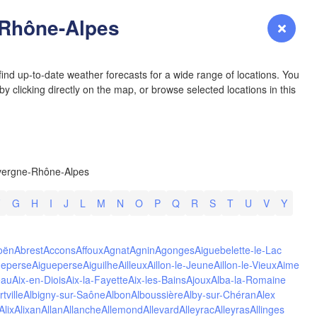
YOMING
Rhône-Alpes
Login
Premium
myVentusky
Forecast
NEBRASKA
ind up-to-date weather forecasts for a wide range of locations. You
y clicking directly on the map, or browse selected locations in this
L
Denver
vergne-Rhône-Alpes
COLORADO
KANS
F
G
H
I
J
L
M
N
O
P
Q
R
S
T
U
V
Y
oën
Abrest
Accons
Affoux
Agnat
Agnin
Agonges
Aiguebelette-le-Lac
ueperse
Aigueperse
Aiguilhe
Ailleux
Aillon-le-Jeune
Aillon-le-Vieux
Aime
eau
Aix-en-Diois
Aix-la-Fayette
Aix-les-Bains
Ajoux
Alba-la-Romaine
OKLAH
tville
Albigny-sur-Saône
Albon
Alboussière
Alby-sur-Chéran
Alex
Ok
Alix
Alixan
Allan
Allanche
Allemond
Allevard
Alleyrac
Alleyras
Allinges
Amarillo