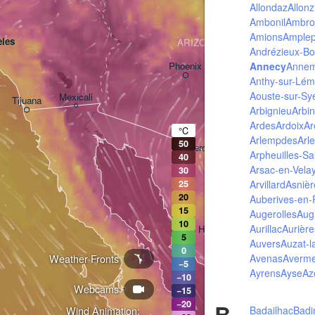
Allondaz
Allonz
Ambonil
Ambro
Amions
Amplep
les
ARIZONA
Andrézieux-B
Annecy
Anne
Phoenix
Anthy-sur-Lé
Aouste-sur-Sy
Mexicali
Tijuana
Arbignieu
Arbi
Tucson
Ardes
Ardoix
Ar
°C
Arlempdes
Arle
50
Heroica Nogales
Arpheuilles-Sai
40
Arsac-en-Vela
30
Arvillard
Asnièr
25
20
Auberives-en
15
Augerolles
Aug
10
Aurillac
Aurière
Hermosillo
5
Auvers
Auzat-l
0
Avenas
Averm
Weather Fronts
−5
Ayrens
Ayse
Az
−10
Webcams
Ciudad Obregón
−15
−20
B
Badailhac
Badi
Wind Animation: