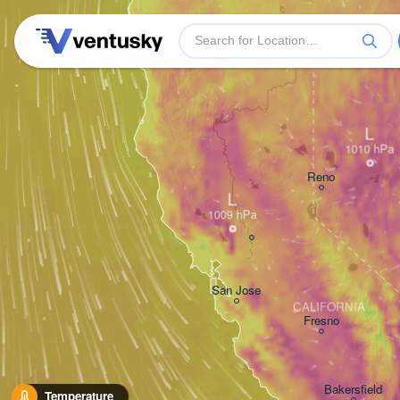
L
Reno
L
San Jose
CALIFORNIA
Fresno
Bakersfield
Temperature