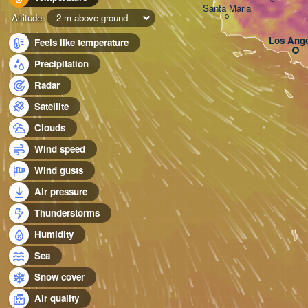
Santa Maria
Altitude:
2 m above ground
Los Ange
Feels like temperature
Precipitation
Radar
Satellite
Clouds
Wind speed
Wind gusts
Air pressure
Thunderstorms
Humidity
Sea
Snow cover
Air quality