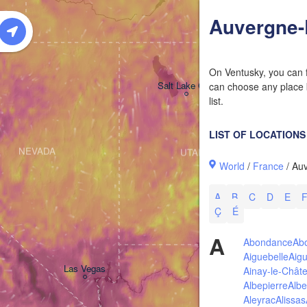
W
Auvergne-
On Ventusky, you can f
Salt Lake City
can choose any place b
list.
LIST OF LOCATIONS
NEVADA
UTAH
World
/
France
/ Au
A
B
C
D
E
Ç
É
A
Abondance
Ab
Aiguebelle
Aig
Las Vegas
Ainay-le-Chât
Albepierre
Alber
Aleyrac
Alissas