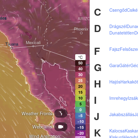
C
Csengőd
Csiké
les
ARIZONA
D
Drágszél
Duna
Phoenix
Dunatetétlen
D
Mexicali
Tijuana
F
Fajsz
Felsősze
Tucson
°C
G
50
Heroica Nogales
Gara
Gátér
Géd
40
30
H
25
Hajós
Harkakö
20
15
I
Imrehegy
Izsá
10
Hermosillo
5
0
J
Weather Fronts
Jakabszállás
J
−5
−10
Webcams
Ciudad Obregón
−15
K
Kalocsa
Kaska
−20
Wind Animation:
Kiskunfélegyh