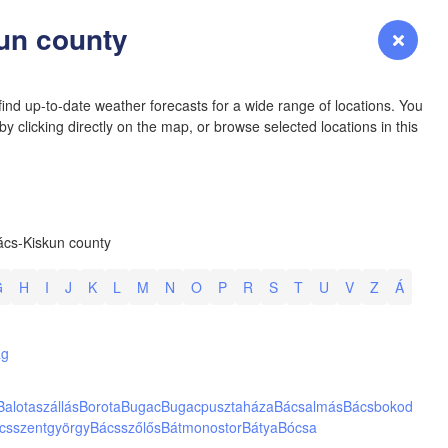
YOMING
un county
Login
Premium
myVentusky
Forecast
NEBRASKA
ind up-to-date weather forecasts for a wide range of locations. You
y clicking directly on the map, or browse selected locations in this
Denver
ács-Kiskun county
COLORADO
KANS
G
H
I
J
K
L
M
N
O
P
R
S
T
U
V
Z
Á
L
ag
Balotaszállás
Borota
Bugac
Bugacpusztaháza
Bácsalmás
Bácsbokod
OKLAH
csszentgyörgy
Bácsszőlős
Bátmonostor
Bátya
Bócsa
Ok
Amarillo