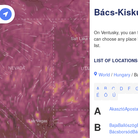
W
Bács-Kisk
On Ventusky, you can f
Salt Lake City
can choose any place b
list.
LIST OF LOCATIONS
NEVADA
UTAH
World
/
Hungary
/ B
A
B
C
D
F
É
Ö
Ú
A
Akasztó
Apost
Las Vegas
B
Baja
Ballószög
Bácsborsód
Bá