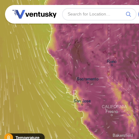
Reno
Sacramento
San Jose
CALIFORNIA
Fresno
Bakersfield
Temperature