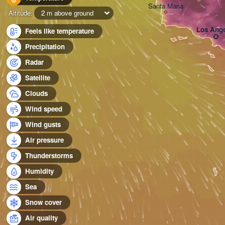
Santa Maria
Altitude:
2 m above ground
Los Ange
Feels like temperature
Precipitation
Radar
Satellite
Clouds
Wind speed
Wind gusts
Air pressure
Thunderstorms
Humidity
Sea
Snow cover
Air quality