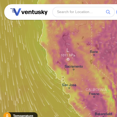
L
Reno
Sacramento
San Jose
CALIFORNIA
Fresno
Bakersfield
Temperature