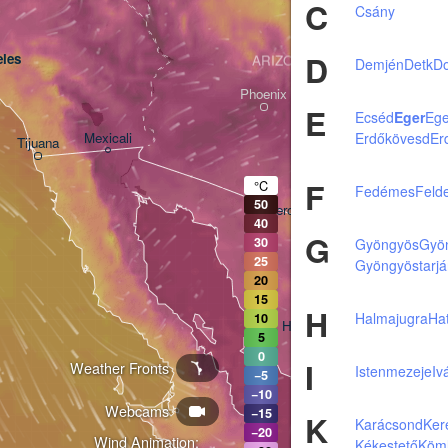
C
Csány
D
les
ARIZONA
Demjén
Detk
D
Phoenix
E
Ecséd
Eger
Ege
Erdőkövesd
Er
Mexicali
Tijuana
Tucson
F
°C
Fedémes
Feld
50
Heroica Nogales
40
G
30
Gyöngyös
Gyö
25
Gyöngyöstarjá
20
15
H
Halmajugra
Ha
10
Hermosillo
5
0
I
Weather Fronts
Istenmezeje
Iv
−5
−10
Webcams
Ciudad Obregón
−15
K
Karácsond
Ker
−20
Wind Animation:
Kékestető
Köm