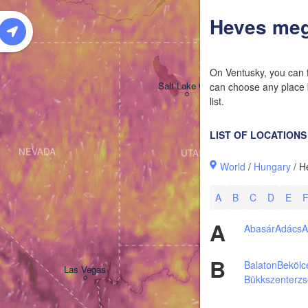
W
Heves me
On Ventusky, you can f
Salt Lake City
can choose any place b
list.
LIST OF LOCATIONS
NEVADA
UTAH
World
/
Hungary
/ H
A
B
C
D
E
A
Abasár
Adács
A
B
Balaton
Bekölc
Las Vegas
Bükkszenterzs