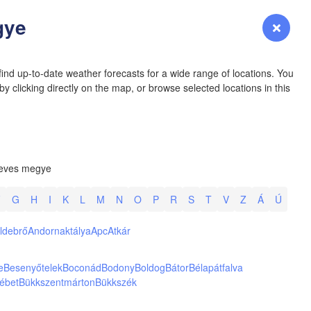
YOMING
H
gye
Login
Premium
myVentusky
Forecast
NEBRASKA
ind up-to-date weather forecasts for a wide range of locations. You
y clicking directly on the map, or browse selected locations in this
Denver
eves megye
COLORADO
KANS
F
G
H
I
K
L
M
N
O
P
R
S
T
V
Z
Á
Ú
L
ldebrő
Andornaktálya
Apc
Atkár
e
Besenyőtelek
Boconád
Bodony
Boldog
Bátor
Bélapátfalva
ébet
Bükkszentmárton
Bükkszék
OKLAH
Ok
Amarillo