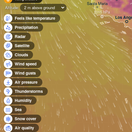
Santa Maria
L
Altitude:
2 m above ground
Los Ange
Feels like temperature
Precipitation
Radar
Satellite
Clouds
Wind speed
Wind gusts
Air pressure
Thunderstorms
Humidity
Sea
Snow cover
Air quality