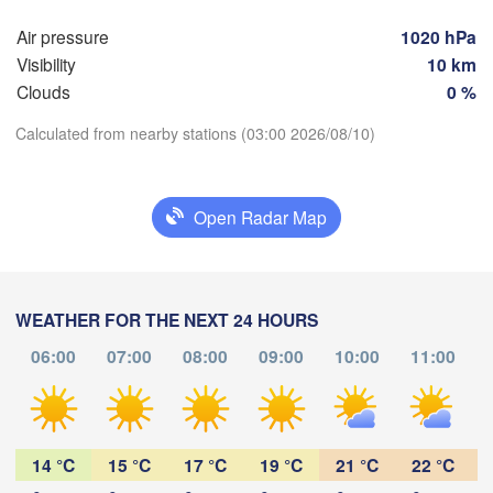
Курск

Воронеж

Air pressure
1020 hPa
(Kursk)
(Voronezh)
Старый Оскол

Visibility
10 km
(Stary Oskol)
Clouds
0 %


y)
Calculated from nearby stations (03:00 2026/08/10)
Харків

(Kharkiv)
Download App


Open Radar Map
a)
Temperature
Волгоград
Луганськ

ро

(Volgogr
(Luhansk)
pro)
Донецьк

WEATHER FOR THE NEXT 24 HOURS
2 m above ground
(Donetsk)
Волгодонск

06:00
07:00
08:00
09:00
10:00
11:00
Fr
Sa
Su
Mo
Tu
We
Th
(Volgodonsk)
Ростов-на-Дону

(Rostov-na-Donu)
Aug 07
Aug 08
Aug 09
Aug 10
Aug 11
Aug 12
Aug 13
ітополь

elitopol)
Элиста

00
01
02
03
04
05
06
:00
(Elista)
:00
:00
:00
:00
:00
:00
14 °C
15 °C
17 °C
19 °C
21 °C
22 °C