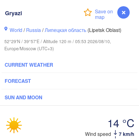
Ярославль

(Yaroslavl)
Gryazi
Тверь

(Tver)
World
/
Russia
/
Липецкая область
(Lipetsk Oblast)
Нижний Новгоро
Владимир

(Nizhny Novgor
52°29'N / 39°57'E / Altitude 120 m / 05:53 2026/08/10,
(Vladimir)
Europe/Moscow (UTC+3)
Москва

(Moscow)
CURRENT WEATHER
Рязань

FORECAST
(Ryazan)
Тула

(Tula)
SUN AND MOON
)
14 °C
Орёл

(Oryol)
Тамбов

(Tambov)
Gryazi
Wind speed
7 km/h