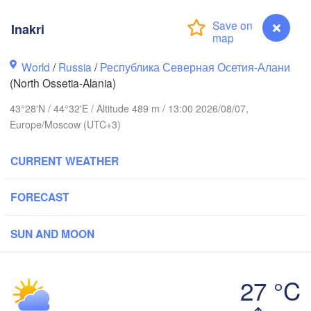
Inakri
Волгоград

к

(Volgograd)
World
/
Russia
/
Республика Северная Осетия-Алани
sk)
(North Ossetia-Alania)
Волгодонск

43°28'N / 44°32'E / Altitude 489 m / 13:00 2026/08/07,
(Volgodonsk)
на-Дону

Europe/Moscow (UTC+3)
-na-Donu)
CURRENT WEATHER
Астрахань

Элиста

(Astrakhan)
(Elista)
FORECAST
Ставрополь



(Stavropol)
r)
SUN AND MOON
27 °C
чи

Грозный

ochi)
Inakri
(Grozny)
Махачкала
