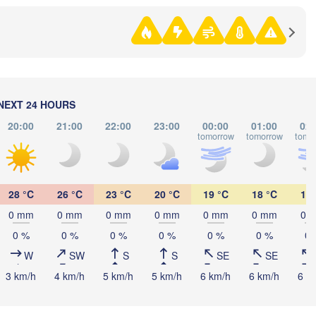
Көкшетау

(Kökşetaw)
NEXT 24 HOURS
Екібастұз

20:00
21:00
22:00
23:00
00:00
01:00
02:
(Ekibastuz)
tomorrow
tomorrow
tomo
Астана

(Astana)
28 °C
26 °C
23 °C
20 °C
19 °C
18 °C
17 
Қарағанды

0 mm
0 mm
0 mm
0 mm
0 mm
0 mm
0 
(Qarağandy)
0 %
0 %
0 %
0 %
0 %
0 %
0 
W
SW
S
S
SE
SE
3 km/h
4 km/h
5 km/h
5 km/h
6 km/h
6 km/h
6 k
Жезқазған

HSTAN