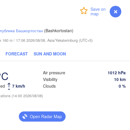
Login
Premium
myVentusky
Forecast
публика Башкортостан
(Bashkortostan)
ude 160 m / 17:06 2026/08/08, Asia/Yekaterinburg (UTC+5)
FORECAST
SUN AND MOON
°C
Air pressure
1012 hPa
Visibility
10 km
eed
7 km/h
Clouds
0 %
tations (14:00 2026/08/08)
Омск

Петропавл

(Omsk)
(Petropavl)
Open Radar Map