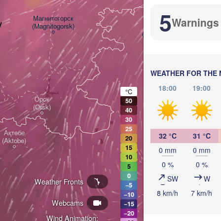
5
Магнитогорск

Warnings
y
(Magnitogorsk)
Қостанай

(Kostanay)
WEATHER FOR THE 
18:00
19:00
°C
Орск

50
(Orsk)
40
30
25
Ақтөбе

32 °C
31 °C
20
(Aktobe)
15
0 mm
0 mm
10
0 %
0 %
5
0
SW
W
Weather Fronts
−5
8 km/h
7 km/h
−10
Webcams
−15
−20
Wind Animation:
KAZAK