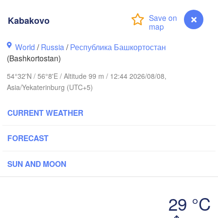
Березники

(Berezniki)
Kabakovo
World
/
Russia
/
Республика Башкортостан
(Bashkortostan)
Пермь

Нижний Тагил

(Perm)
54°32'N / 56°8'E / Altitude 99 m / 12:44 2026/08/08,
(Nizhny Tagil)
Asia/Yekaterinburg (UTC+5)
Ижевск

Екатеринбу
CURRENT WEATHER
(Izhevsk)
(Yekaterin
FORECAST
Нефтекамск

(Neftekamsk)
бережные Челны

SUN AND MOON
aberezhnye Chelny)
Златоуст

Чел
(Zlatoust)
(Che
29 °C
Kabakovo