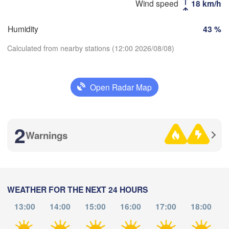
Wind speed
18 km/h
Стерлитамак

Магнитогорск

Humidity
43 %
(Sterlitamak)
(Magnitogorsk)
Calculated from nearby stations (12:00 2026/08/08)
Open Radar Map
Download App
Оренбург

(Orenburg)
Орск

ал

Temperature
(Orsk)
ral)
2
Warnings
Ақтөбе

2 m above ground
(Aktobe)
We
Th
Fr
Sa
Su
Mo
Tu
Aug 05
Aug 06
Aug 07
Aug 08
Aug 09
Aug 10
Aug 11
WEATHER FOR THE NEXT 24 HOURS
13:00
14:00
15:00
16:00
17:00
18:00
05
06
07
08
09
10
11
:00
:00
:00
:00
:00
:00
:00