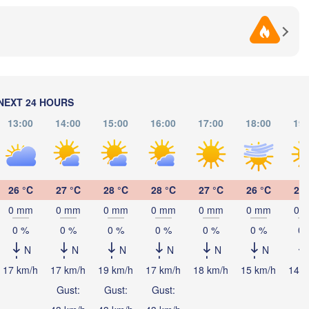
(Poltava)
Вінниця

(Cherkasy)
)
Кременчук

(Vinnytsia)
(Kremenchuk)
Кропивницький

UKRAINE
Дніпро

(Kropyvnytskyi)
(Dnipro)
Дон
Кривий Ріг

(Do
(Kryvyi Rih)
NEXT 24 HOURS
Миколаїв

Мелітополь

MOLDOVA
13:00
14:00
15:00
16:00
17:00
18:00
19:
Chișinău
(Mykolaiv)
(Melitopol)
Одеса

(Odesa)
Керчь

26 °C
27 °C
28 °C
28 °C
27 °C
26 °C
25 
alați
(Kerch)
0 mm
0 mm
0 mm
0 mm
0 mm
0 mm
0 
Севастополь

0 %
0 %
0 %
0 %
0 %
0 %
0 
(Sevastopol)
N
N
N
N
N
N
Constanța
17 km/h
17 km/h
19 km/h
17 km/h
18 km/h
15 km/h
14 k
на

Gust:
Gust:
Gust:
rna)