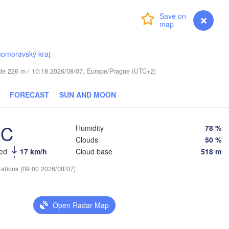
Віцебск

(Viciebsk)
Login
Premium
myVentusky
Forecast
Смоленск

(Smolensk)
Тула
homoravský kraj
(Tu


Магілёў

k)
(Mahilioŭ)
tude 226 m / 10:18 2026/08/07, Europe/Prague (UTC+2)
Брянск

ARUS
Бабруйск

(Bryansk)
FORECAST
SUN AND MOON
Орёл

(Babrujsk)
к

(Oryol)
sk)
Гомель

°C
(Homieĺ)
Humidity
78 %
Мазыр

Clouds
50 %
(Mazyr)
Курск

eed
17 km/h
Cloud base
518 m
(Kursk)
Чернігів

Старый
(Chernihiv)
(Star
tations (09:00 2026/08/07)
Суми

(Sumy)
Київ

Житомир

(Kyiv)
Open Radar Map
(Zhytomyr)
Харків

(Kharkiv)
Полтава

Черкаси


