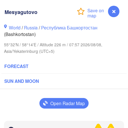
Mesyagutovo
Березники

World
/
Russia
/
Республика Башкортостан
(Berezniki)
(Bashkortostan)
55°32'N / 58°14'E / Altitude 226 m / 07:57 2026/08/08,
Asia/Yekaterinburg (UTC+5)
Пермь

Нижний Тагил

(Perm)
FORECAST
(Nizhny Tagil)
SUN AND MOON
ск

Екатеринбург

vsk)
(Yekaterinburg)
Open Radar Map
Нефтекамск

(Neftekamsk)
ны

elny)
Mesyagutovo
Златоуст

Челябинск
