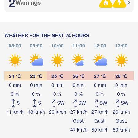
2
Warnings
(Zlatoust)
(Chelyabinsk)
Уфа

(Ufa)
WEATHER FOR THE NEXT 24 HOURS
Стерлитамак

Магнитогорск

(Sterlitamak)
08:00
09:00
10:00
11:00
12:00
13:00
Қ
(Magnitogorsk)
(K
Download App
Temperature
21 °C
23 °C
25 °C
26 °C
27 °C
28 °C
Оренбург

0 mm
0 mm
0 mm
0 mm
0 mm
0 mm
(Orenburg)
2 m above ground
Орск

0 %
0 %
0 %
0 %
0 %
0 %
(Orsk)
S
S
SW
SW
SW
SW
We
Th
Fr
Sa
Su
Mo
Tu
11 km/h
18 km/h
23 km/h
27 km/h
27 km/h
26 km/h
2
Aug 05
Aug 06
Aug 07
Aug 08
Aug 09
Aug 10
Aug 11
Ақтөбе

(Aktobe)
Gust:
Gust:
Gust:
00
01
02
03
04
05
06
:00
47 km/h
50 km/h
50 km/h
5
:00
:00
:00
:00
:00
:00