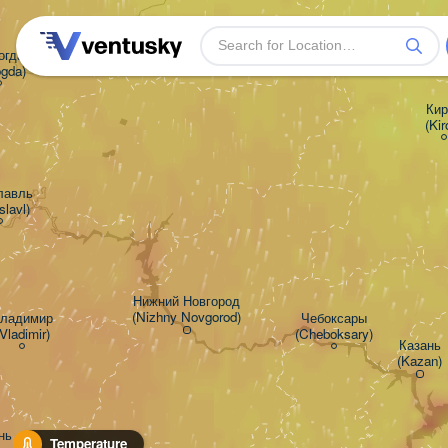
гда

ogda)
Киро
(Kir
авль

slavl)
Нижний Новгород

(Nizhny Novgorod)
ладимир

Чебоксары

Vladimir)
(Cheboksary)
Казань

(Kazan)
ь

Temperature