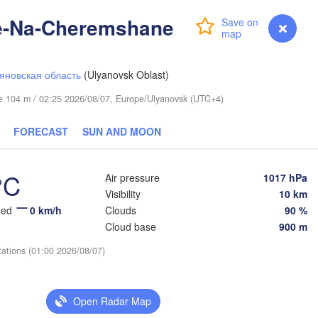
e-Na-Cheremshane
Login
Premium
myVentusky
Forecast
яновская область
(Ulyanovsk Oblast)
ude 104 m / 02:25 2026/08/07, Europe/Ulyanovsk (UTC+4)
ий Тагил

hny Tagil)
FORECAST
SUN AND MOON
Тюмень

°C
(Tyumen)
Air pressure
1017 hPa
Екатеринбург

Visibility
10 km
(Yekaterinburg)
eed
0 km/h
Clouds
90 %
Cloud base
900 m
tations (01:00 2026/08/07)
Курган

(Kurgan)
оуст

Челябинск

toust)
(Chelyabinsk)
Петропа
Open Radar Map
(Petrop