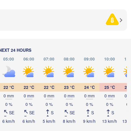
к

Көкше
sk)
Қостанай

(Kökş
(Kostanay)
NEXT 24 HOURS
05:00
06:00
07:00
08:00
09:00
10:00
11:
22 °C
22 °C
22 °C
23 °C
24 °C
25 °C
26 
0 mm
0 mm
0 mm
0 mm
0 mm
0 mm
0 
0 %
0 %
0 %
0 %
0 %
0 %
0 
SE
SE
S
SE
S
S
6 km/h
6 km/h
5 km/h
8 km/h
9 km/h
13 km/h
13 k