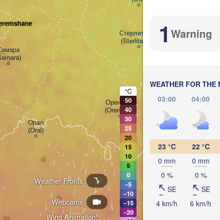
H
1
heremshane
Warning
Стерлитамак

(Sterlitamak)
Магнитогорс
(Magnitogor
амара

Samara)
WEATHER FOR THE 
°C
03:00
04:00
50
Оренбург

(Orenburg)
40
30
Орск

Орал

25
(Orsk)
(Oral)
20
23 °C
22 °C
15
Ақтөбе

10
0 mm
0 mm
(Aktobe)
5
0 %
0 %
0
Weather Fronts
−5
SE
SE
−10
Webcams
4 km/h
6 km/h
−15
−20
Wind Animation: