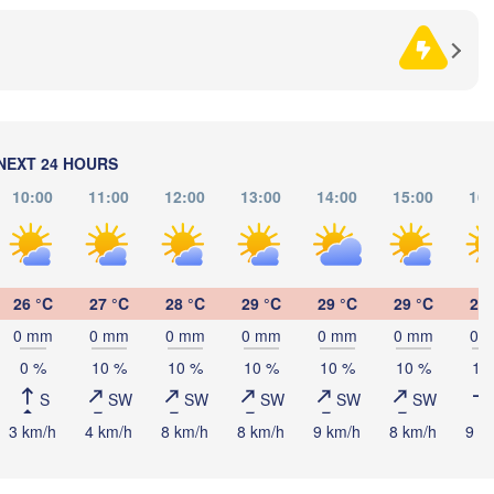
)
Оренбург

(Orenburg)
Орск

Орал

NEXT 24 HOURS
(Orsk)
(Oral)
10:00
11:00
12:00
13:00
14:00
15:00
16:
Ақтөбе

(Aktobe)
26 °C
27 °C
28 °C
29 °C
29 °C
29 °C
29 
L
0 mm
0 mm
0 mm
0 mm
0 mm
0 mm
0 
0 %
10 %
10 %
10 %
10 %
10 %
10
S
SW
SW
SW
SW
SW
3 km/h
4 km/h
8 km/h
8 km/h
9 km/h
8 km/h
9 k
Атырау

(Atıraw)