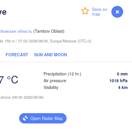
ye
Login
Premium
myVentusky
Forecast
Пермь

Нижний Таги
(Perm)
(Nizhny Tag
бовская область
(Tambov Oblast)
itude 156 m / 07:02 2026/08/06, Europe/Moscow (UTC+3)
Ижевск

Екатер
(Izhevsk)
(Yekat
FORECAST
SUN AND MOON
Нефтекамск

(Neftekamsk)
Набережные Челны

Precipitation (12 hr.)
0 mm
7 °C
(Naberezhnye Chelny)
Air pressure
1018 hPa
Златоуст

Visibility
4 km
(Zlatoust)
Уфа

tations (06:00 2026/08/06)
(Ufa)
Open Radar Map
Стерлитамак

(Sterlitamak)
Магнитогорск

(Magnitogorsk)