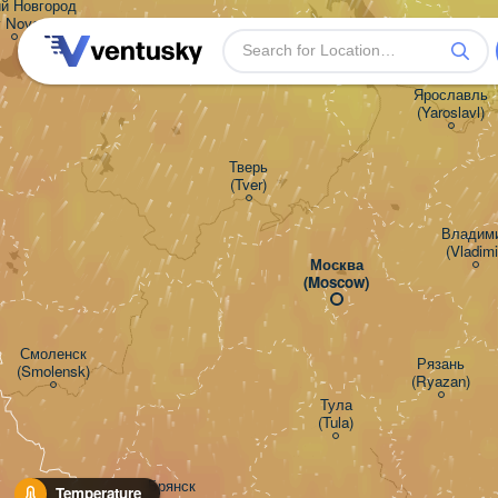
й Новгород

y Novgorod)
Ярославль

(Yaroslavl)
Тверь

(Tver)
Владимир
(Vladimi
Москва

(Moscow)
Смоленск

Рязань

(Smolensk)
(Ryazan)
Тула

(Tula)
Брянск

Temperature