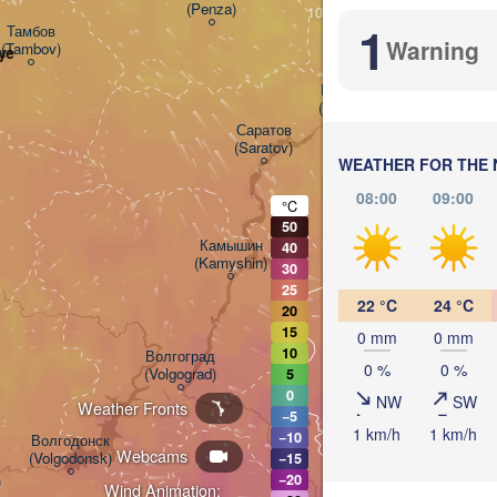
(Penza)
(Samara
1
Тамбов

Warning
(Tambov)
ye
Балаково

(Balakovo)
Саратов

(Saratov)
WEATHER FOR THE 
08:00
09:00
°C
50
Камышин

40
(Kamyshin)
30
25
22 °C
24 °C
20
15
0 mm
0 mm
10
Волгоград

0 %
0 %
(Volgograd)
5
0
NW
SW
Weather Fronts
−5
1 km/h
1 km/h
−10
Волгодонск

Webcams
(Volgodonsk)
−15
−20
)
Wind Animation: