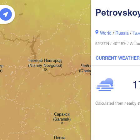
Киров

(Kirov)
Petrovsko
World
/
Russia
/
Там
52°37'N / 40°15'E / Alt
CURRENT WEATHER
Нижний Новгород

(Nizhny Novgorod)


Чебоксары

r)
(Cheboksary)
Казань

1
(Kazan)
Calculated from nearby s
Ульяновск

Саранск

(Ul'yanovsk)
(Saransk)
H
Пенза

Самара
