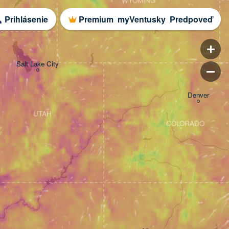
WYOMING
Prihlásenie
Premium
myVentusky
Predpoveď
Salt Lake City
Denver
UTAH
COLORADO