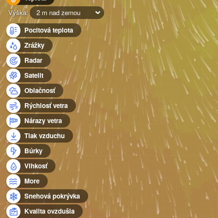
Výška:
2 m nad zemou
Pocitová teplota
Zrážky
Radar
Satelit
Oblačnosť
Rýchlosť vetra
Nárazy vetra
Tlak vzduchu
Búrky
Vlhkosť
More
Snehová pokrývka
Kvalita ovzdušia