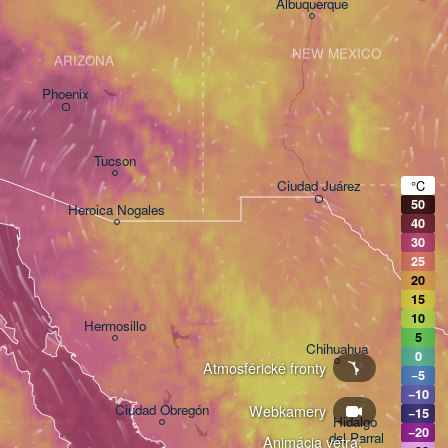
Albuquerque
NEW MEXICO
ARIZONA
Phoenix
Tucson
Ciudad Juárez
°C
50
Heroica Nogales
40
30
25
20
15
10
Hermosillo
5
Chihuahua
0
Atmosférické fronty
−5
−10
Webkamery
Ciudad Obregón
−15
Hidalgo 

−20
del Parral
Animácia vetra: