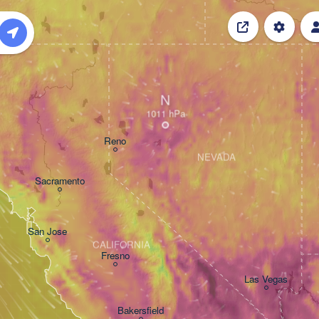
N
Reno
NEVADA
Sacramento
San Jose
CALIFORNIA
Fresno
Las Vegas
Bakersfield