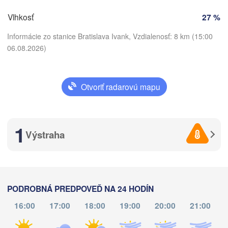
Salzburg
Debrec
Budapest
Vlhkosť
27 %
RAKÚSKO
N
Graz
MAĎARSKO
Informácie zo stanice Bratislava Ivank, Vzdialenosť: 8 km (15:00
06.08.2026)
Szeged
Pécs
Ljubljana
Zagreb
nezia
Otvoriť radarovú mapu
Stiahnuť aplikáciu
Београд

CHORVÁTSKO
(Beograd)
Banja Luka
Teplota
BOSNA A 

1
HERCEGOVINA
SRBSKO
Výstraha
Sarajevo
Ниш
Split
2 m nad zemou
(Ni
rugia
po
ut
st
št
pi
so
ne
ANSKO
Pescara
Podgorica
03. aug
04. aug
05. aug
06. aug
07. aug
08. aug
09. aug
Скопје

PODROBNÁ PREDPOVEĎ NA 24 HODÍN
(Skopje)
Roma
SEVERN
16:00
17:00
18:00
19:00
20:00
21:00
10
11
12
13
14
15
16
Foggia
MACEDÓ
:00
:00
:00
:00
:00
:00
:00
Tiranë