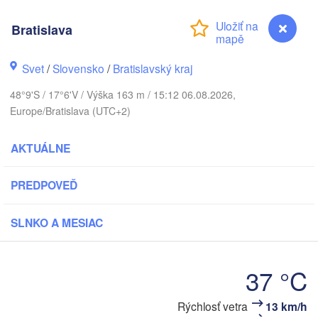
tock
Olsztyn
Bratislava
Szczecin
Bydgoszcz
Svet
/
Slovensko
/
Bratislavský kraj
Berlin
Poznań
48°9'S / 17°6'V / Výška 163 m / 15:12 06.08.2026,
Warszawa
Europe/Bratislava (UTC+2)
Zielona Góra
Łódź
POĽSKO
AKTUÁLNE
ipzig
Wrocław
Dresden
PREDPOVEĎ
Praha
Kraków
Rze
SLNKO A MESIAC
ČESKO
Brno
37 °C
Košice
SLOVENSKO
Linz
Rýchlosť vetra
13 km/h
Bratislava
n