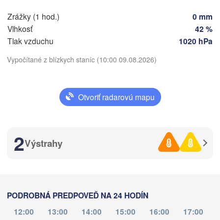
Debrecen
Budapest
RAKÚSKO
Zrážky (1 hod.)
0 mm
Graz
MAĎARSKO
Vlhkosť
42 %
Tlak vzduchu
1020 hPa
Szeged
Pécs
Ljubljana
Vypočítané z blízkych staníc (10:00 09.08.2026)
Zagreb
ia
Stiahnuť aplikáciu
Београд

CHORVÁTSKO
(Beograd)
Otvoriť radarovú mapu
Banja Luka
BOSNA A 

Teplota
HERCEGOVINA
SRBSKO
Sarajevo
Ниш

2
Split
Výstrahy
2 m nad zemou
(Niš)
ia
SKO
št
pi
so
ne
po
ut
st
Pescara
Podgorica
Скопје

06. aug
07. aug
08. aug
09. aug
10. aug
11. aug
12. aug
(Skopje)
a
SEVERNÉ 

PODROBNÁ PREDPOVEĎ NA 24 HODÍN
Foggia
MACEDÓNS
06
07
08
09
10
11
12
Tiranë
:00
:00
:00
:00
:00
:00
:00
12:00
13:00
14:00
15:00
16:00
17:00
Θεσσ
ALBÁNSKO
Napoli