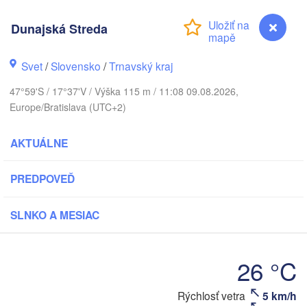
Olsztyn
Dunajská Streda
Szczecin
Bydgoszcz
Svet
/
Slovensko
/
Trnavský kraj
Berlin
Poznań
Warszawa
47°59'S / 17°37'V / Výška 115 m / 11:08 09.08.2026,
Zielona Góra
Europe/Bratislava (UTC+2)
Łódź
POĽSKO
ig
Lu
AKTUÁLNE
Wrocław
Dresden
PREDPOVEĎ
Praha
Kraków
Rzeszó
SLNKO A MESIAC
ČESKO
Brno
26 °C
Košice
SLOVENSKO
Linz
Wien
Rýchlosť vetra
5 km/h
Dunajská Streda
alzburg