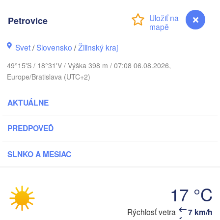
Калининград

(Kaliningrad)
Petrovice
Gdańsk
Koszalin
Г
Svet
/
Slovensko
/
Žilinský kraj
Olsztyn
(
Szczecin
49°15'S / 18°31'V / Výška 398 m / 07:08 06.08.2026,
Bydgoszcz
Europe/Bratislava (UTC+2)
in
Poznań
AKTUÁLNE
Б
Warszawa
(
Zielona Góra
Łódź
POĽSKO
PREDPOVEĎ
Lublin
Wrocław
esden
SLNKO A MESIAC
Praha
Kraków
Rzeszów
17 °C
ČESKO
Petrovice
Rýchlosť vetra
7 km/h
Brno