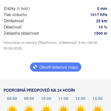
Košice
Zrážky (1 hod.)
0 mm
SLOVENSKO
Linz
Tlak vzduchu
1017 hPa
Wien
Dohľadnosť
25 km
g
Debrecen
Budapest
Oblačnosť
10 %
AKÚSKO
Základňa oblačnosti
1500 m
Graz
MAĎARSKO
Cluj
Stiahnuť aplikáciu
Informácie zo stanice Zilina/hricov, Vzdialenosť: 8 km (06:00
Szeged
06.08.2026)
Pécs
Ljubljana
Zagreb
Teplota
Београд

Otvoriť radarovú mapu
CHORVÁTSKO
(Beograd)
Banja Luka
2 m nad zemou
BOSNA A 

C
HERCEGOVINA
SRBSKO
po
ut
st
št
pi
so
ne
Sarajevo
Ниш

PODROBNÁ PREDPOVEĎ NA 24 HODÍN
03. aug
04. aug
05. aug
06. aug
07. aug
08. aug
09. aug
Split
(Niš)
08:00
09:00
10:00
11:00
12:00
13:00
Софи
02
03
04
05
06
07
08
(Sof
:00
:00
:00
:00
:00
:00
:00
Pescara
Podgorica
Скопје
