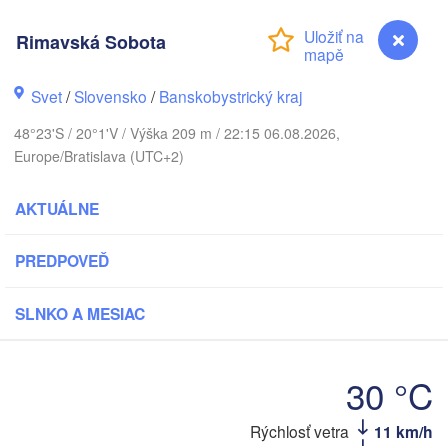
Koszalin
Гродна

Rimavská Sobota
Olsztyn
(Hrodna)
n
Bydgoszcz
Svet
/
Slovensko
/
Banskobystrický kraj
48°23'S / 20°1'V / Výška 209 m / 22:15 06.08.2026,
Poznań
Брэст

Europe/Bratislava (UTC+2)
Warszawa
(Brest)
lona Góra
Łódź
POĽSKO
AKTUÁLNE
Lublin
Wrocław
PREDPOVEĎ
SLNKO A MESIAC
Львів

Kraków
Rzeszów
(Lviv)
ESKO
Brno
Івано-Фран
30 °C
(Ivano-Fra
Košice
SLOVENSKO
Rýchlosť vetra
11 km/h
Rimavská Sobota
Wien