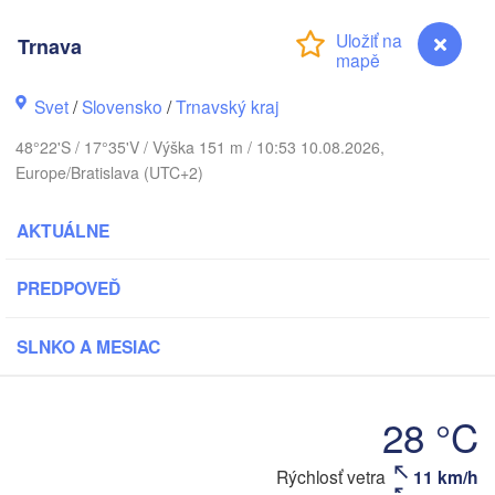
Koszalin
k
Trnava
Olsztyn
Szczecin
Bydgoszcz
Svet
/
Slovensko
/
Trnavský kraj
48°22'S / 17°35'V / Výška 151 m / 10:53 10.08.2026,
Berlin
Poznań
Europe/Bratislava (UTC+2)
Warszawa
Zielona Góra
Łódź
POĽSKO
AKTUÁLNE
ig
Lu
Wrocław
Dresden
PREDPOVEĎ
SLNKO A MESIAC
Praha
Kraków
Rzeszó
ČESKO
Brno
28 °C
Košice
SLOVENSKO
Rýchlosť vetra
11 km/h
Trnava
Linz
Wien