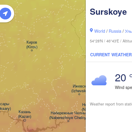
Surskoye
Березник
(Berezni
World
/
Russia
/
Уль
54°28'N / 46°43'E / Alti
Киров

(Kirov)
CURRENT WEATHER
Пермь

(Perm)
20 
Ижевск

Wind sp
(Izhevsk)
сары

Weather report from stat
Нефтекамск

ksary)
(Neftekamsk)
Казань

Набережные Челны

(Kazan)
(Naberezhnye Chelny)