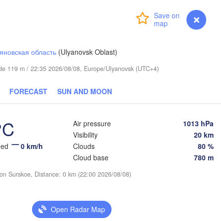
Login
Premium
myVentusky
Forecast
и

ki)
яновская область
(Ulyanovsk Oblast)
tude 119 m / 22:35 2026/08/08, Europe/Ulyanovsk (UTC+4)
FORECAST
SUN AND MOON
Нижний Тагил

(Nizhny Tagil)
°C
Air pressure
1013 hPa
Тюмень

Visibility
20 km
(Tyumen)
Екатеринбург

eed
0 km/h
Clouds
80 %
(Yekaterinburg)
Cloud base
780 m
ion Surskoe, Distance: 0 km (22:00 2026/08/08)
Курган

(Kurgan)
Open Radar Map
Златоуст

Челябинск

(Zlatoust)
(Chelyabinsk)