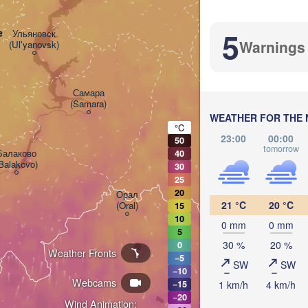
Уфа

(Ufa)
5
e
Ульяновск

Warnings
(Ul'yanovsk)
Стерлитамак

(Sterlitamak)
Самара

(Samara)
WEATHER FOR THE 
°C
23:00
00:00
50
tomorrow
Балаково

40
Balakovo)
Оренбург

30
(Orenburg)
25
20
Орал

21 °C
20 °C
(Oral)
15
10
0 mm
0 mm
5
Ақт
30 %
20 %
0
(Ak
Weather Fronts
−5
SW
SW
−10
Webcams
1 km/h
4 km/h
−15
−20
Wind Animation: