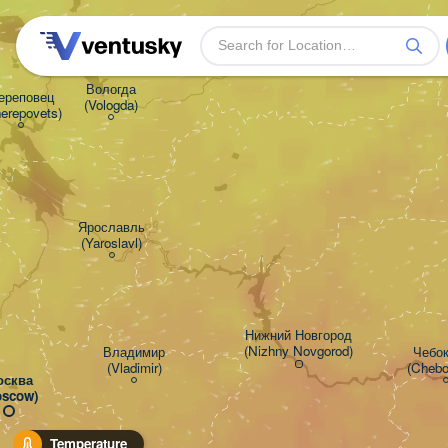
Вологда

ереповец

(Vologda)
erepovets)
Ярославль

(Yaroslavl)
Нижний Новгород

(Nizhny Novgorod)
Владимир

Чебок
(Vladimir)
(Chebo
сква

oscow)
Temperature