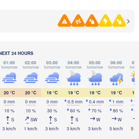
H
Магнитогорск

(Magnitogorsk)
Қостанай

(Kostanay)
NEXT 24 HOURS
01:00
02:00
03:00
04:00
05:00
06:00
07:
tomorrow
tomorrow
tomorrow
tomorrow
tomorrow
tomorrow
tomo
Орск

(Orsk)
20 °C
20 °C
19 °C
19 °C
19 °C
19 °C
19 
0 mm
0 mm
0 mm
0.5 mm
0.4 mm
1 mm
1
өбе

10 %
10 %
30 %
60 %
70 %
80 %
8
tobe)
S
SW
S
S
W
W
3 km/h
1 km/h
3 km/h
3 km/h
3 km/h
5 km/h
5 k