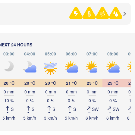
(Izhevsk)
(Yekater
Нефтекамск

(Neftekamsk)
Набережные Челны

(Naberezhnye Chelny)
Златоуст

NEXT 24 HOURS
(Zlatoust)
(
Уфа

03:00
04:00
05:00
06:00
07:00
08:00
09:
(Ufa)
H
Стерлитамак

(Sterlitamak)
Магнитогорск

20 °C
20 °C
20 °C
21 °C
23 °C
25 °C
26 
(Magnitogorsk)
0 mm
0 mm
0 mm
0 mm
0 mm
0 mm
0 
10 %
0 %
0 %
0 %
0 %
0 %
10
S
S
S
S
SW
SW
5 km/h
5 km/h
3 km/h
5 km/h
6 km/h
6 km/h
8 k
Оренбург

(Orenburg)
Орск

Орал
