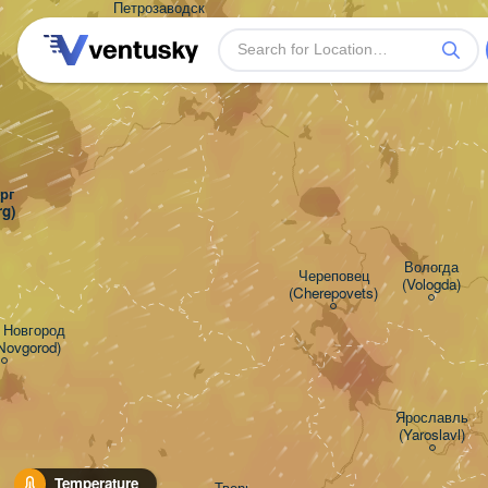
Петрозаводск

(Petrozavodsk)
г

rg)
Вологда

Череповец

(Vologda)
(Cherepovets)
Новгород

 Novgorod)
Ярославль

(Yaroslavl)
Temperature
Тверь
