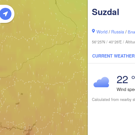
Сыкты
Suzdal
(Sykt
World
/
Russia
/
Вла
56°25'N / 40°26'E / Alt
CURRENT WEATHER
22 
Wind sp
Киров

(Kirov)
Calculated from nearby s