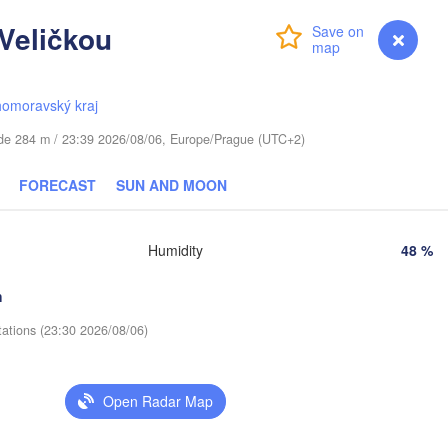
Віцебск

Veličkou
(Viciebsk)
Login
Premium
myVentusky
Forecast
Смоленск

(Smolensk)
Тула
homoravský kraj
(Tul


Магілёў

)
(Mahilioŭ)
tude 284 m / 23:39 2026/08/06, Europe/Prague (UTC+2)
Брянск

ARUS
Бабруйск

(Bryansk)
FORECAST
SUN AND MOON
Орёл

(Babrujsk)
к

(Oryol)
sk)
Гомель

(Homieĺ)
Humidity
48 %
Мазыр

(Mazyr)
Курск

h
(Kursk)
Чернігів

Старый
(Chernihiv)
(Stary
tations (23:30 2026/08/06)
Суми

(Sumy)
Київ

Житомир

(Kyiv)
Open Radar Map
(Zhytomyr)
Харків

(Kharkiv)
Полтава

Черкаси
