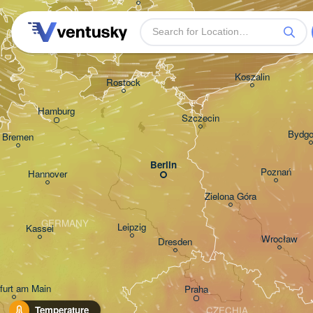
Koszalin
Rostock
Hamburg
Szczecin
Bydg
Bremen
Berlin
Poznań
Hannover
Zielona Góra
GERMANY
Leipzig
Kassel
Wrocław
Dresden
furt am Main
Praha
Temperature
CZECHIA