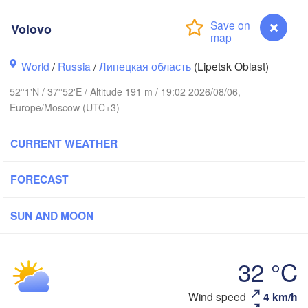
Тверь

Volovo
(Tver)
World
/
Russia
/
Липецкая область
(Lipetsk Oblast)
Владимир

(
(Vladimir)
Москва

52°1'N / 37°52'E / Altitude 191 m / 19:02 2026/08/06,
(Moscow)
Europe/Moscow (UTC+3)
CURRENT WEATHER
Рязань

(Ryazan)
Тула

FORECAST
(Tula)
SUN AND MOON
Брянск

(Bryansk)
Орёл

(Oryol)
Тамбов

Липецк

32 °C
(Tambov)
(Lipetsk)
Volovo
Wind speed
4 km/h
Курск

Воронеж
