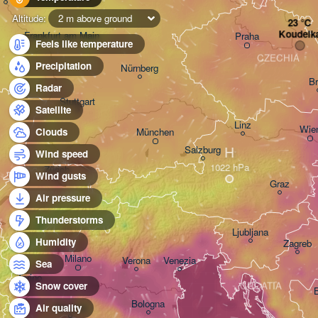
Altitude:
2 m above ground
Koudelk
Frankfurt am Main
Praha
Feels like temperature
CZECHIA
Precipitation
Nürnberg
B
Radar
Stuttgart
Satellite
Linz
Wie
München
Clouds
H
Salzburg
Wind speed
Zürich
Wind gusts
Graz
SWITZERLAND
Air pressure
Thunderstorms
Ljubljana
Humidity
Zagreb
Milano
Verona
Venezia
Sea
Torino
CROATIA
Snow cover
Bologna
Genova
Air quality