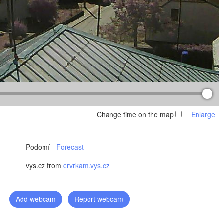
(Kharkiv)
Полтава

Черкаси

кий

(Poltava)
Вінниця

(Cherkasy)
skyi)
Кременчук

(Vinnytsia)
(Kremenchuk)
Кропивницький

UKRAINE
Дніпро

(Kropyvnytskyi)
(Dnipro)
Кривий Ріг

(Kryvyi Rih)
Миколаїв

Мелітополь

MOLDOVA
Chișinău
(Mykolaiv)
(Melitopol)
Одеса

Change time on the map
Enlarge
(Odesa)
Podomí -
Forecast
Керчь

Galați
(Kerch)
vys.cz from
drvrkam.vys.cz
Севастополь

(Sevastopol)
Constanța
Add webcam
Report webcam
Варна
