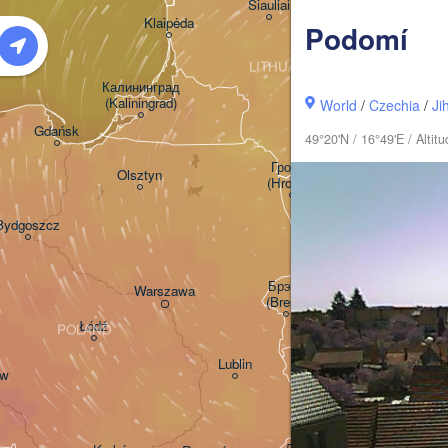
Šiauliai
Daugavpils
Klaipėda
Podomí
LITHUANIA
Калининград

(Kaliningrad)
Vilnius
World
/
Czechia
/
Ji
Gdańsk
49°20'N / 16°49'E / Alti
(
Гродна

Olsztyn
(Hrodna)
H
Баранавічы

Bydgoszcz
(Baranavičy)
Сал
(Sa
Пінск

Брэст

Warszawa
(Pinsk)
(Brest)
Łódź
POLAND
Lublin
aw
Рівне

(Rivne)