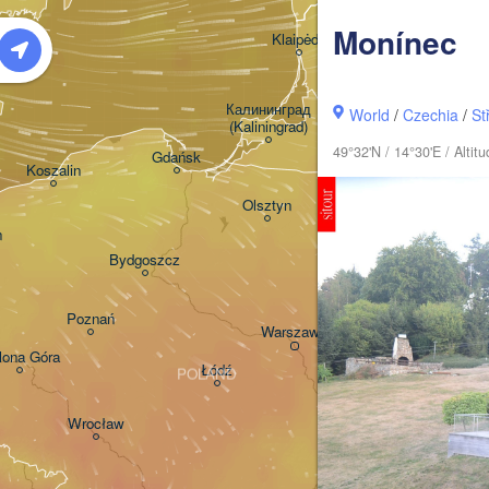
Šiauliai
Monínec
Klaipėda
LITHUANIA
Калининград

World
/
Czechia
/
St
(Kaliningrad)
49°32'N / 14°30'E / Alti
Gdańsk
Koszalin
Гродна

Olsztyn
(Hrodna)
n
Bydgoszcz
Poznań
Брэст

Warszawa
(Brest)
lona Góra
Łódź
POLAND
Lublin
Wrocław