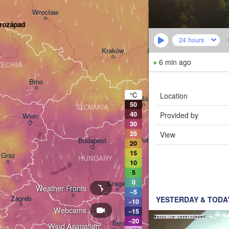
Lublin
Wrocław
erozápad
24 hours
Львів

Kraków
Rzeszów
(Lviv)
●
6 min ago
ZECHIA
Brno
Івано-Фран
(Ivano-Fra
°C
Location
Košice
50
SLOVAKIA
40
Provided by
Wien
30
25
View
Debrecen
Budapest
20
15
Graz
HUNGARY
10
Cluj-Napoca
5
0
Szeged
Weather Fronts
Pécs
−5
Zagreb
Sibiu
YESTERDAY & TODA
−10
RO
Webcams
−15
−20
Београд

Wind Animation:
TIA